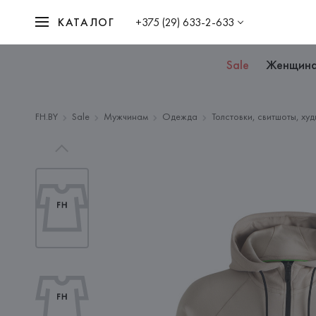
КАТАЛОГ
+375 (29) 633-2-633
Sale
Женщин
FH.BY
Sale
Мужчинам
Одежда
Толстовки, свитшоты, ху