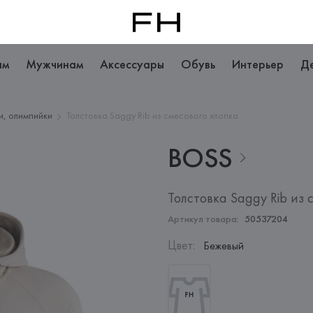
ам
Мужчинам
Аксессуары
Обувь
Интерьер
Д
ди, олимпийки
Толстовка Saggy Rib из смесового хлопка
BOSS
Толстовка Saggy Rib из 
Артикул товара:
50537204
Цвет
:
Бежевый