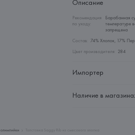
Описание
Рекомендация 
Барабанная су
по уходу
:
температуре в
запрещена
Состав
:
74% Хлопок, 17% Пе
Цвет производителя
:
284
Импортер
Импортер: 
Общество с ограни
Наличие в магазина
Адрес: 
Республика Беларусь, 2
Производитель: 
HUGO BOSS
Адрес: 
ГЕРМАНИЯ, 
HUGO BOSS 
Страна происхождения товара
, олимпийки
Толстовка Saggy Rib из смесового хлопка