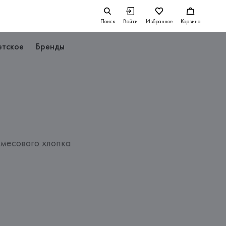
Поиск
Войти
Избранное
Корзина
етское
Бренды
смесового хлопка