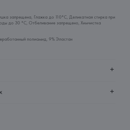
шка запрещена, Глажка до 110°C, Деликатная стирка при 
оды до 30 °C, Отбеливание запрещено, Химчистка 
реработанный полиамид, 9% Эластан
ченной ответственностью "Авикойл Интернешнл"
х
20051, г. Минск, ул. Рафиева, д. 64, помещение 2-27
 AG
AG, Dieselstrasse 12, D-72555 Metzingen,
: 
ТУРЦИЯ