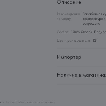
Описание
Рекомендация 
Барабанная су
по уходу
:
температуре в
запрещена
Состав
:
100% Хлопок. Подкла
Цвет производителя
:
121
Импортер
Импортер: 
Общество с ограни
Наличие в магазина
Адрес: 
Республика Беларусь, 2
Производитель: 
HUGO BOSS
Адрес: 
ГЕРМАНИЯ, 
HUGO BOSS 
Страна происхождения товара
и
Куртка Bedro джинсовая на молнии