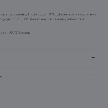
шка запрещена, Глажка до 110°C, Деликатная стирка при 
оды до 30 °C, Отбеливание запрещено, Химчистка 
дка: 100% Хлопок
ченной ответственностью "Авикойл Интернешнл"
х
20051, г. Минск, ул. Рафиева, д. 64, помещение 2-27
 AG
AG, Dieselstrasse 12, D-72555 Metzingen,
: 
ШРИ-ЛАНКА