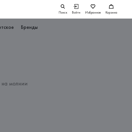
Поиск
Войти
Избранное
Корзина
етское
Бренды
 на молнии