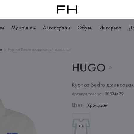
ам
Мужчинам
Аксессуары
Обувь
Интерьер
Д
ки
Куртка Bedro джинсовая на молнии
HUGO
Куртка Bedro джинсовая
Артикул товара:
50534479
Цвет
:
Кремовый