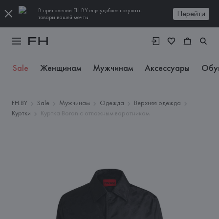
В приложении FH.BY еще удобнее покупать
Перейти
товары вашей мечты
Sale
Женщинам
Мужчинам
Аксессуары
Обу
FH.BY
Sale
Мужчинам
Одежда
Верхняя одежда
Куртки
Куртка Boran с отложным воротником