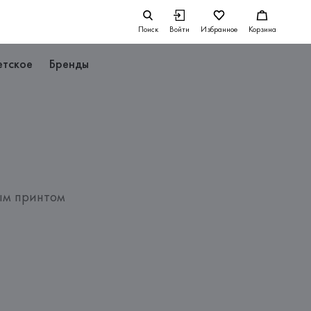
Поиск
Войти
Избранное
Корзина
етское
Бренды
ым принтом