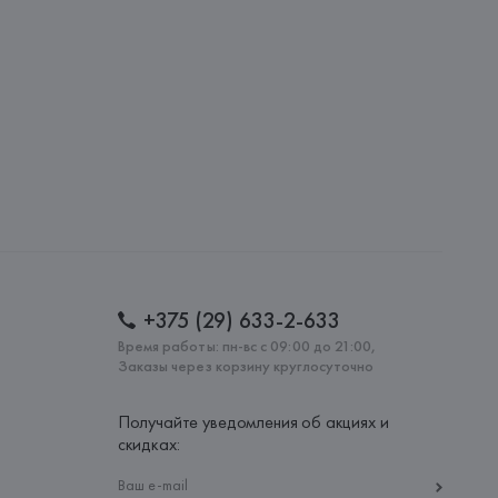
S.A., Via Augusta 10 (Pol. Ind. Riera de Caldes), 08184 
lona),
: 
ТУРЦИЯ
+375 (29) 633-2-633
Время работы: пн-вс с 09:00 до 21:00,
Заказы через корзину круглосуточно
Получайте уведомления об акциях и
скидках: