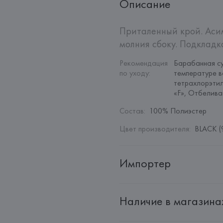
Описание
Приталенный крой. Асим
молния сбоку. Подкладк
Рекомендация 
Барабанная су
по уходу
:
температуре в
тетрахлорэтил
«F», Отбелив
Состав
:
100% Полиэстер
Цвет производителя
:
BLACK (
Импортер
Импортер: 
Общество с дополн
Наличие в магазина
Адрес: 
Республика Беларусь, 22
Производитель: 
MANGO MNG,