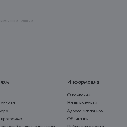
Адрес: 
ИСПАНИЯ, 
MANGO MNG, 
Palau-Solità i Plegamans (Barce
Страна происхождения товара
 цветочным принтом
елям
Информация
О компании
 оплата
Наши контакты
вара
Адреса магазинов
 программа
Облигации
ращений о нарушениях прав
Публичная оферта