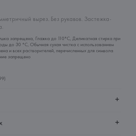
метричный вырез. Без рукавов. Застежка-
а.
шка запрещена, Глажка до 110°C, Деликатная стирка при 
оды до 30 °C, Обычная сухая чистка с использованием 
ена и всех растворителей, перечисленных для символа 
ание запрещено
99)
ительной ответственностью "Белмаркетцентр"
х
0030, г. Минск, ул. Немига, 5, пом. 39, ком. 1
 S.A.