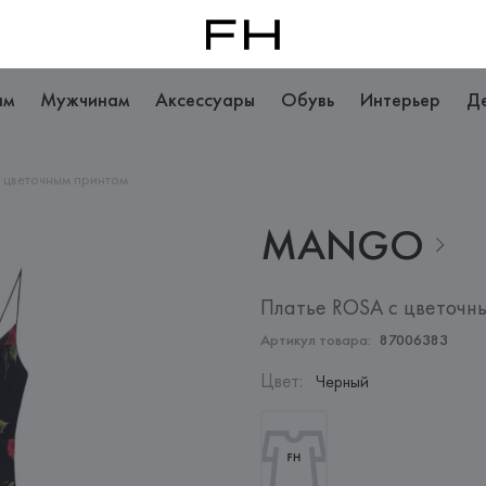
ам
Мужчинам
Аксессуары
Обувь
Интерьер
Д
 цветочным принтом
MANGO
Платье ROSA с цветочн
Артикул товара:
87006383
Цвет
:
Черный