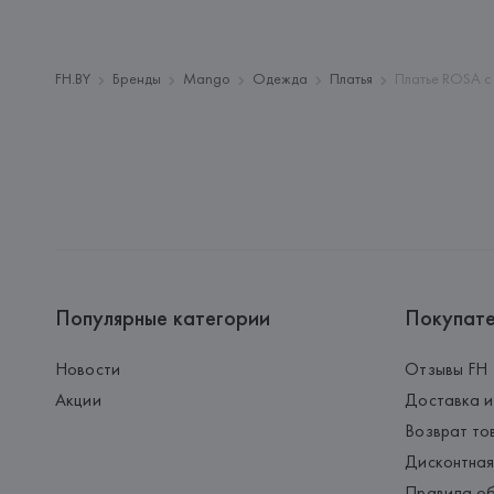
FH.BY
Бренды
Mango
Одежда
Платья
Платье ROSA с
Популярные категории
Покупат
Новости
Отзывы FH
Акции
Доставка и
Возврат то
Дисконтная
Правила об