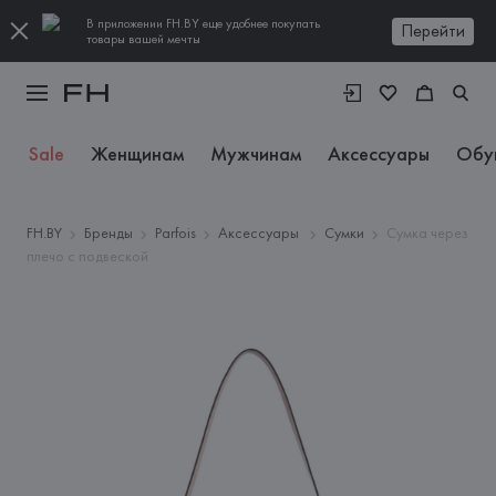
В приложении FH.BY еще удобнее покупать
Перейти
товары вашей мечты
Sale
Женщинам
Мужчинам
Аксессуары
Обу
FH.BY
Бренды
Parfois
Аксессуары
Сумки
Сумка через
плечо с подвеской