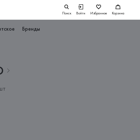
Поиск
Войти
Избранное
Корзина
етское
Бренды
D
шт