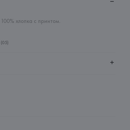
 100% хлопка с принтом.
(05)
ительной ответственностью "БелВиринея"
20030, г. Минск, ул. Немига, 5, пом. 39
NFECCION S.A.
CONFECCION S.A., AVDA LLANO CASTELLANO, NUM. 51 
: 
БАНГЛАДЕШ