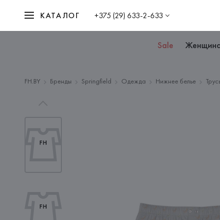
КАТАЛОГ
+375 (29) 633-2-633
Sale
Женщин
FH.BY
Бренды
Springfield
Одежда
Нижнее белье
Тру