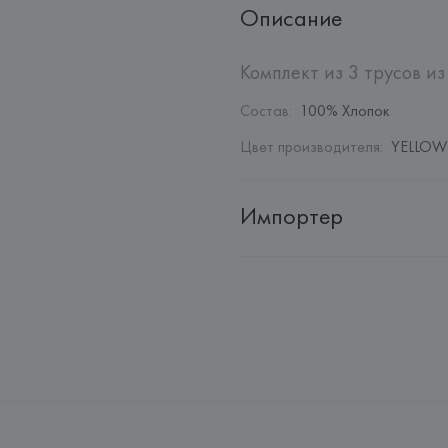
Описание
Комплект из 3 трусов из
Состав
:
100% Хлопок
Цвет производителя
:
YELLOW 
Импортер
Импортер: 
Общество с дополн
Адрес: 
Республика Беларусь, 2
Производитель: 
EUROFIEL CO
Адрес: 
ИСПАНИЯ, 
EUROFIEL 
28034 MADRID,
Страна происхождения товара