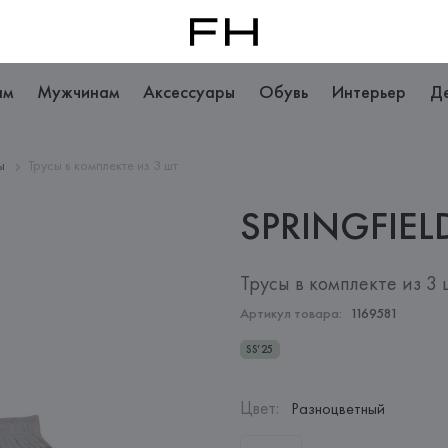
ам
Мужчинам
Аксессуары
Обувь
Интерьер
Д
сы
Трусы в комплекте из 3 шт
SPRINGFIEL
Трусы в комплекте из 3 
Артикул товара:
1169581
SS’25
Цвет
:
Разноцветный