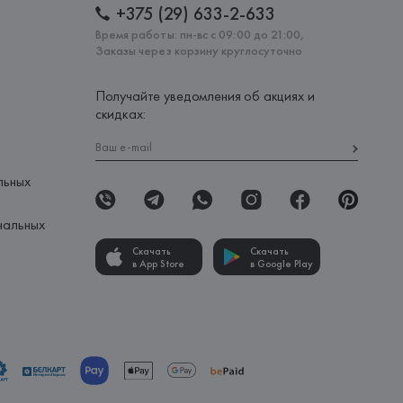
+375 (29) 633-2-633
Время работы: пн-вс с 09:00 до 21:00,
Заказы через корзину круглосуточно
Получайте уведомления об акциях и
скидках:
льных
нальных
Скачать
Скачать
в App Store
в Google Play