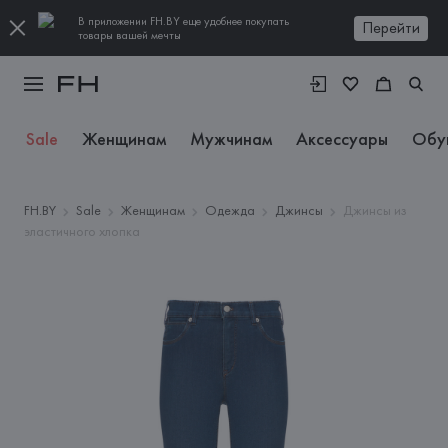
В приложении FH.BY еще удобнее покупать
Перейти
товары вашей мечты
Sale
Женщинам
Мужчинам
Аксессуары
Обу
FH.BY
Sale
Женщинам
Одежда
Джинсы
Джинсы из
эластичного хлопка