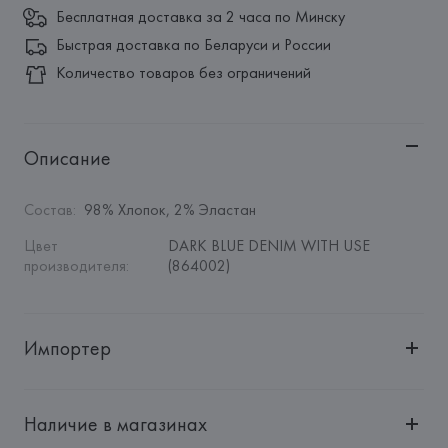
Бесплатная доставка за 2 часа по Минску
Быстрая доставка по Беларуси и России
Количество товаров без ограничений
Описание
Состав
:
98% Хлопок, 2% Эластан
Цвет 
DARK BLUE DENIM WITH USE 
производителя
:
(864002)
Импортер
Импортер: 
Общество с дополнительной ответственностью 
"БелВиринея"
Наличие в магазинах
Адрес: 
Республика Беларусь, 220030, г. Минск, ул. 