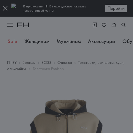
В приложении FH.BY еще удобнее покупать
Перейти
товары вашей мечты
Sale
Женщинам
Мужчинам
Аксессуары
Обу
FH.BY
Бренды
BOSS
Одежда
Толстовки, свитшоты, худи,
олимпийки
Толстовка Ennison