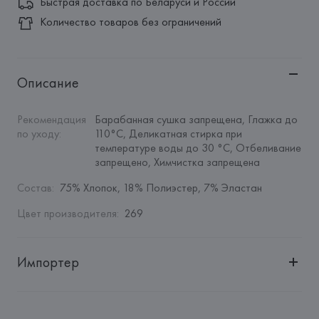
Быстрая доставка по Беларуси и России
Количество товаров без ограничений
Описание
Рекомендация 
Барабанная сушка запрещена, Глажка до 
по уходу
:
110°C, Деликатная стирка при 
температуре воды до 30 °C, Отбеливание 
запрещено, Химчистка запрещена
Состав
:
75% Хлопок, 18% Полиэстер, 7% Эластан
Цвет производителя
:
269
Импортер
Импортер: 
Общество с ограниченной ответственностью 
"Авикойл Интернешнл"