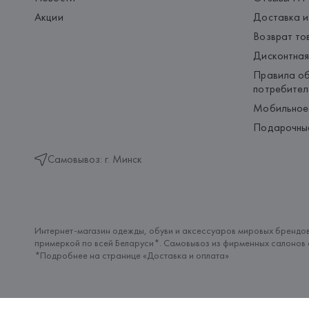
Акции
Доставка и
Возврат то
Дисконтная
Правила об
потребител
Мобильное
Подарочны
Самовывоз: г. Минск
Интернет-магазин одежды, обуви и аксессуаров мировых брендов
примеркой по всей Беларуси*. Самовывоз из фирменных салонов с
*Подробнее на странице «
Доставка и оплата
»