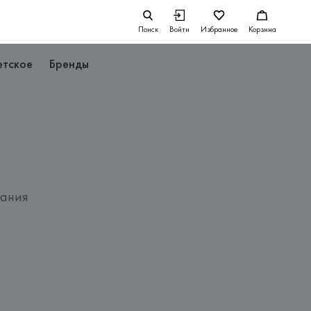
Поиск
Войти
Избранное
Корзина
етское
Бренды
вания