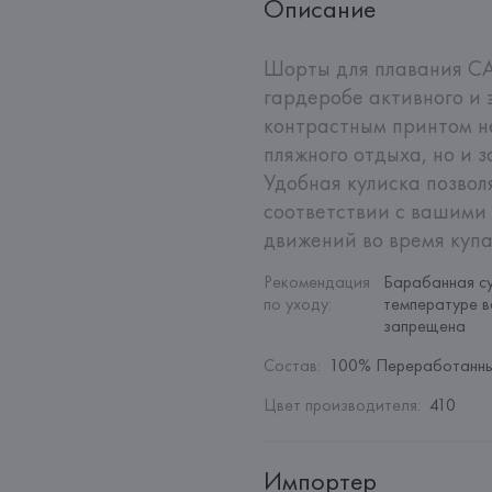
Описание
Шорты для плавания CA
гардеробе активного и 
контрастным принтом не
пляжного отдыха, но и 
Удобная кулиска позволя
соответствии с вашими 
движений во время купа
Рекомендация 
Барабанная су
по уходу
:
температуре в
запрещена
Состав
:
100% Переработанны
Цвет производителя
:
410
Импортер