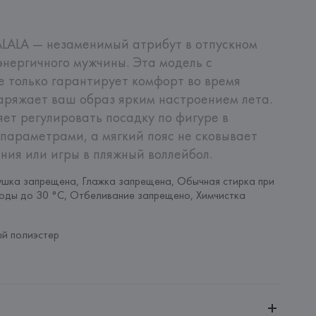
LALA — незаменимый атрибут в отпускном 
энергичного мужчины. Эта модель с 
 только гарантирует комфорт во время 
заряжает ваш образ ярким настроением лета. 
ет регулировать посадку по фигуре в 
параметрами, а мягкий пояс не сковывает 
ния или игры в пляжный воллейбол.
шка запрещена, Глажка запрещена, Обычная стирка при 
оды до 30 °C, Отбеливание запрещено, Химчистка 
й полиэстер