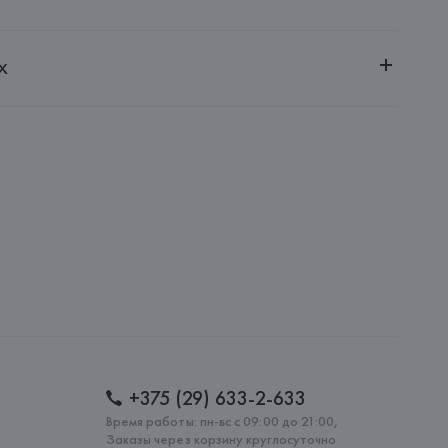
ченной ответственностью "Авикойл Интернешнл"
х
20051, г. Минск, ул. Рафиева, д. 64, помещение 2-27
 AG
AG, Dieselstrasse 12, D-72555 Metzingen,
: 
ТУРЦИЯ
+375 (29) 633-2-633
Время работы: пн-вс с 09:00 до 21:00,
Заказы через корзину круглосуточно