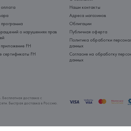
 оплата
Наши контакты
вара
Адреса магазинов
 программа
Облигации
ращений о нарушениях прав
Публичная оферта
ей
Политика обработки персона
 приложение FH
данных
е сертификаты FH
Согласие на обработку персо
данных
. Бесплатная доставка с
ети. Быстрая доставка в Россию.