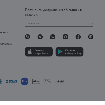
Получайте уведомления об акциях и
скидках:
льных
нальных
Скачать
Скачать
в App Store
в Google Play