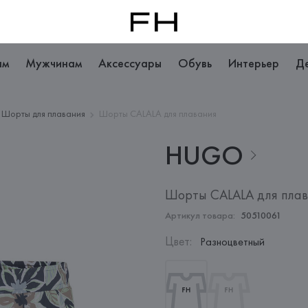
ам
Мужчинам
Аксессуары
Обувь
Интерьер
Д
Шорты для плавания
Шорты CALALA для плавания
HUGO
Шорты CALALA для пла
Артикул товара:
50510061
Цвет
:
Разноцветный