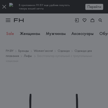
В приложении FH.BY еще удобнее покупать
Перейти
товары вашей мечты
Sale
Женщинам
Мужчинам
Аксессуары
Обу
FH.BY
Бренды
Women'secret
Одежда
Одежда для
плавания
Лифы
Бюстгальтер купальный с треугольными
чашками