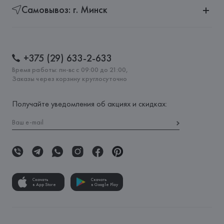
Самовывоз: г. Минск
+375 (29) 633-2-633
Время работы: пн-вс с 09:00 до 21:00,
Заказы через корзину круглосуточно
Получайте уведомления об акциях и скидках:
Скачать
Скачать
в App Store
в Google Play