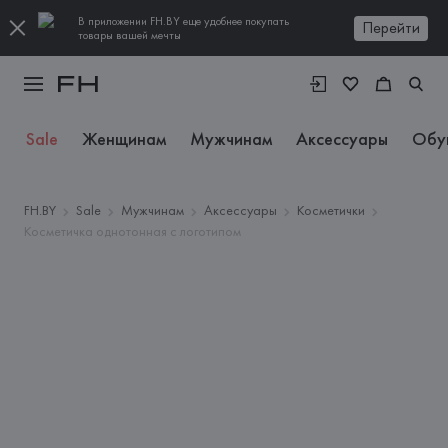
В приложении FH.BY еще удобнее покупать
Перейти
товары вашей мечты
Sale
Женщинам
Мужчинам
Аксессуары
Обу
FH.BY
Sale
Мужчинам
Аксессуары
Косметички
Косметичка однотонная с логотипом