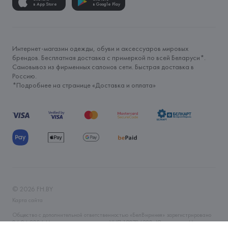
в App Store
в Google Play
Интернет-магазин одежды, обуви и аксессуаров мировых
брендов. Бесплатная доставка с примеркой по всей Беларуси*.
Самовывоз из фирменных салонов сети. Быстрая доставка в
Россию.
*Подробнее на странице «
Доставка и оплата
»
©
2026
FH.BY
Карта сайта
Общество с дополнительной ответственностью «БелВиринея» зарегистрировано
06.04.2006 Минским горисполкомом. УНП 190706320. Юр.адрес: г. Минск, ул.