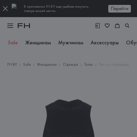
В приложении FH.BY еще удобнее покупать
Перейти
товары вашей мечты
Sale
Женщинам
Мужчинам
Аксессуары
Обу
FH.BY
Sale
Женщинам
Одежда
Топы
Топ со стразами