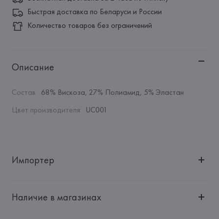
Быстрая доставка по Беларуси и России
Количество товаров без ограничений
Описание
Состав
:
68% Вискоза, 27% Полиамид, 5% Эластан
Цвет производителя
:
UC001
Импортер
Импортер: 
Общество с ограниченной ответственностью 
"Авикойл Интернешнл"
Наличие в магазинах
Адрес: 
Республика Беларусь, 220051, г. Минск, ул. 
Рафиева, д. 64, помещение 2-27