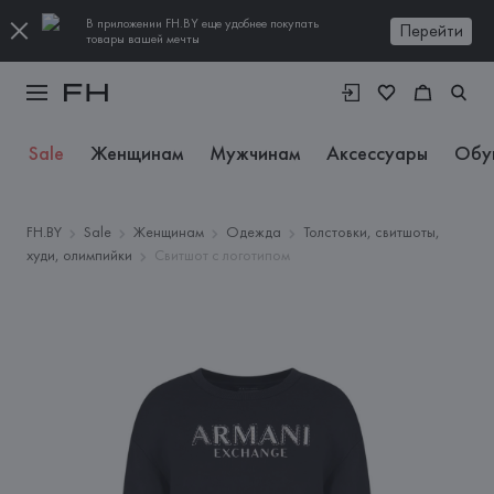
В приложении FH.BY еще удобнее покупать
Перейти
товары вашей мечты
Sale
Женщинам
Мужчинам
Аксессуары
Обу
FH.BY
Sale
Женщинам
Одежда
Толстовки, свитшоты,
худи, олимпийки
Свитшот с логотипом