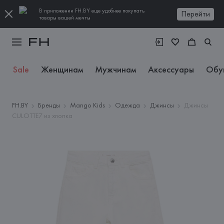
В приложении FH.BY еще удобнее покупать
Перейти
товары вашей мечты
Sale
Женщинам
Мужчинам
Аксессуары
Обу
FH.BY
Бренды
Mango Kids
Одежда
Джинсы
Джинсы
CULOTTE7 из хлопка