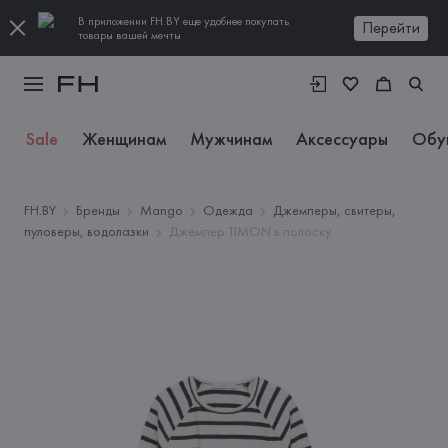
В приложении FH.BY еще удобнее покупать
Перейти
товары вашей мечты
Sale
Женщинам
Мужчинам
Аксессуары
Обу
FH.BY
Бренды
Mango
Одежда
Джемперы, свитеры,
пуловеры, водолазки
Джемпер TIMON в полоску