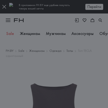
В приложении FH.BY еще удобнее покупать
Перейти
товары вашей мечты
Sale
Женщинам
Мужчинам
Аксессуары
Обу
FH.BY
Sale
Женщинам
Одежда
Топы
Топ TECLA
однотонный