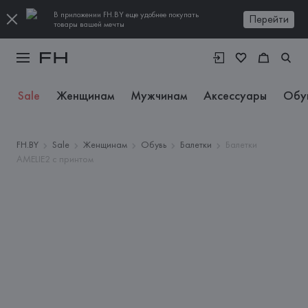
В приложении FH.BY еще удобнее покупать
Перейти
товары вашей мечты
Sale
Женщинам
Мужчинам
Аксессуары
Обу
FH.BY
Sale
Женщинам
Обувь
Балетки
Балетки
AMELIE2 с принтом