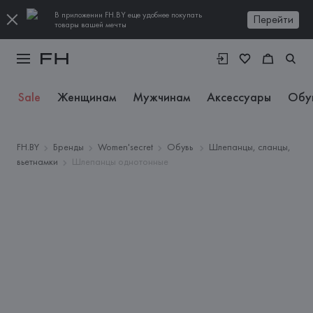
В приложении FH.BY еще удобнее покупать
Перейти
товары вашей мечты
Sale
Женщинам
Мужчинам
Аксессуары
Обу
FH.BY
Бренды
Women'secret
Обувь
Шлепанцы, сланцы,
вьетнамки
Шлепанцы однотонные