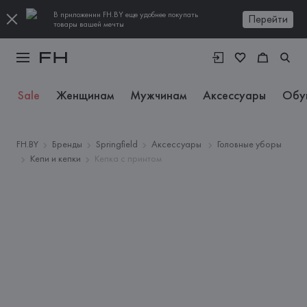
В приложении FH.BY еще удобнее покупать
Перейти
товары вашей мечты
Sale
Женщинам
Мужчинам
Аксессуары
Обу
FH.BY
Бренды
Springfield
Аксессуары
Головные уборы
Кепи и кепки
Кепка с принтом