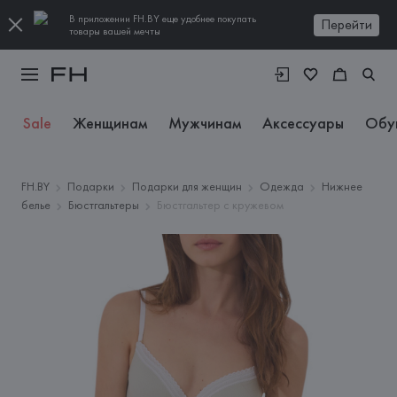
В приложении FH.BY еще удобнее покупать
Перейти
товары вашей мечты
Sale
Женщинам
Мужчинам
Аксессуары
Обу
FH.BY
Подарки
Подарки для женщин
Одежда
Нижнее
белье
Бюстгальтеры
Бюстгальтер с кружевом