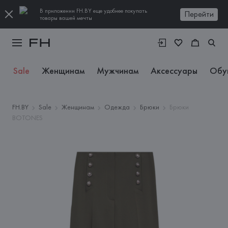
В приложении FH.BY еще удобнее покупать
Перейти
товары вашей мечты
Sale
Женщинам
Мужчинам
Аксессуары
Обу
FH.BY
Sale
Женщинам
Одежда
Брюки
Брюки
BOTONES