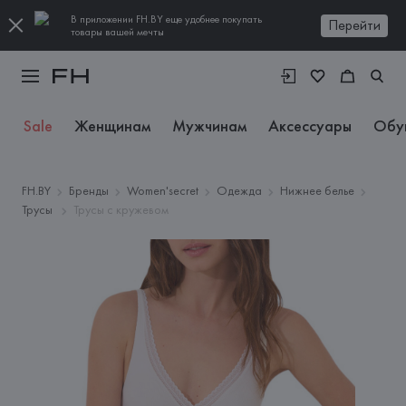
В приложении FH.BY еще удобнее покупать
Перейти
товары вашей мечты
Sale
Женщинам
Мужчинам
Аксессуары
Обу
FH.BY
Бренды
Women'secret
Одежда
Нижнее белье
Трусы
Трусы с кружевом