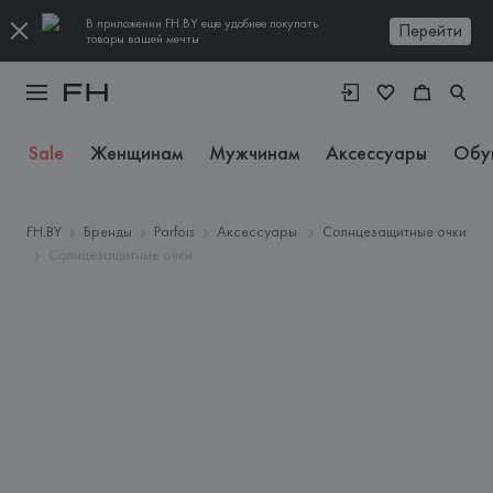
В приложении FH.BY еще удобнее покупать
Перейти
товары вашей мечты
Sale
Женщинам
Мужчинам
Аксессуары
Обу
FH.BY
Бренды
Parfois
Аксессуары
Солнцезащитные очки
Солнцезащитные очки