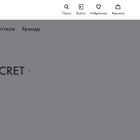
Поиск
Войти
Избранное
Корзина
етское
Бренды
CRET