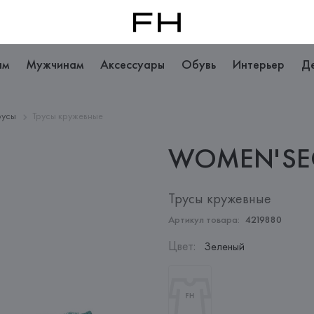
ам
Мужчинам
Аксессуары
Обувь
Интерьер
Д
русы
Трусы кружевные
WOMEN'SE
Трусы кружевные
Артикул товара:
4219880
Цвет
:
Зеленый