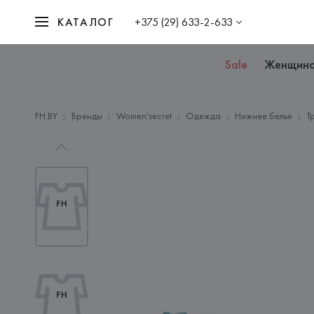
КАТАЛОГ
+375 (29) 633-2-633
Sale
Женщин
FH.BY
Бренды
Women'secret
Одежда
Нижнее белье
Т