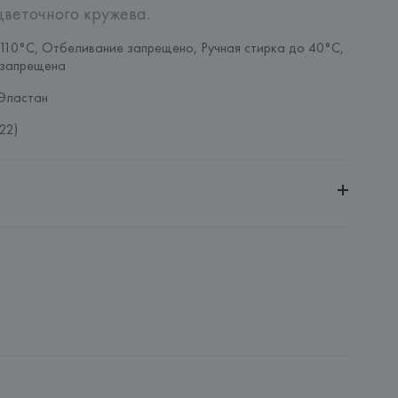
цветочного кружева.
110°C, Отбеливание запрещено, Ручная стирка до 40°C, 
 запрещена
Эластан
22)
ительной ответственностью "БелВиринея"
20030, г. Минск, ул. Немига, 5, пом. 39
NFECCION S.A.
CONFECCION S.A., AVDA LLANO CASTELLANO, NUM. 51 
: 
МЬЯНМА