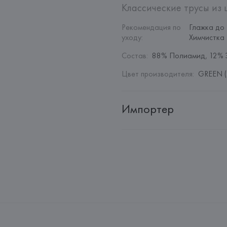
Классические трусы из 
Рекомендация по 
Глажка до 
уходу
:
Химчистка
Состав
:
88% Полиамид, 12% 
Цвет производителя
:
GREEN (
Импортер
Импортер: 
Общество с дополн
Адрес: 
Республика Беларусь, 2
Производитель: 
EUROFIEL CO
Адрес: 
ИСПАНИЯ, 
EUROFIEL 
28034 MADRID,
Страна происхождения товара