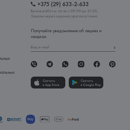
+375 (29) 633-2-633
Время работы: пн-вс с 09:00 до 21:00,
Заказы через корзину круглосуточно
Получайте уведомления об акциях и
скидках:
льных
нальных
Скачать
Скачать
в App Store
в Google Play