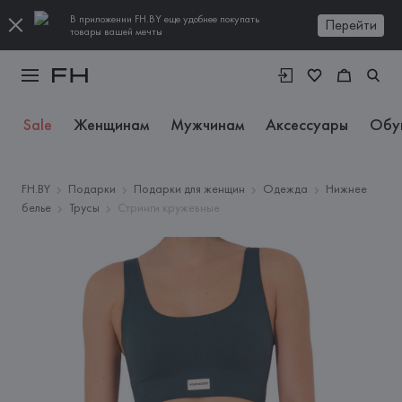
В приложении FH.BY еще удобнее покупать
Перейти
товары вашей мечты
Sale
Женщинам
Мужчинам
Аксессуары
Обу
FH.BY
Подарки
Подарки для женщин
Одежда
Нижнее
белье
Трусы
Стринги кружевные