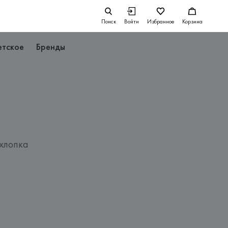
Поиск
Войти
Избранное
Корзина
етское
Бренды
хлопка