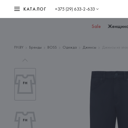
КАТАЛОГ
+375 (29) 633-2-633
Sale
Женщин
FH.BY
Бренды
BOSS
Одежда
Джинсы
Джинсы из эла