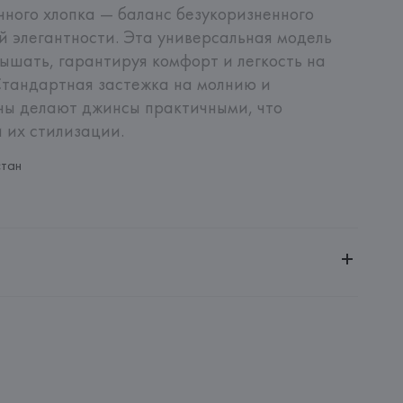
ного хлопка — баланс безукоризненного 
й элегантности. Эта универсальная модель 
ышать, гарантируя комфорт и легкость на 
Стандартная застежка на молнию и 
ы делают джинсы практичными, что 
 их стилизации.
стан
ченной ответственностью "Авикойл Интернешнл"
20051, г. Минск, ул. Рафиева, д. 64, помещение 2-27
 AG
AG, Dieselstrasse 12, D-72555 Metzingen,