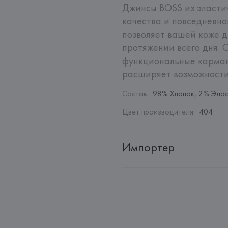
Джинсы BOSS из эластич
качества и повседневно
позволяет вашей коже д
протяжении всего дня. 
функциональные карман
расширяет возможности
Состав
:
98% Хлопок, 2% Эла
Цвет производителя
:
404
Импортер
Импортер: 
Общество с ограни
Адрес: 
Республика Беларусь, 2
Производитель: 
HUGO BOSS
Адрес: 
ГЕРМАНИЯ, 
HUGO BOSS 