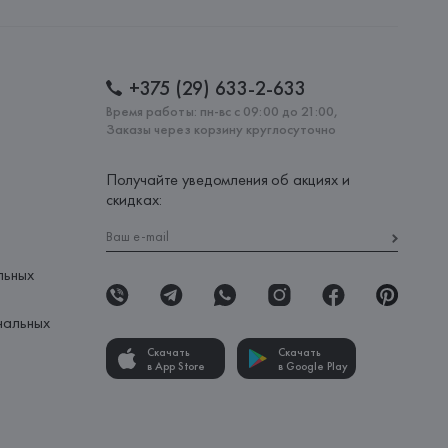
: 
БАНГЛАДЕШ
+375 (29) 633-2-633
Время работы: пн-вс с 09:00 до 21:00,
Заказы через корзину круглосуточно
Получайте уведомления об акциях и
скидках:
льных
нальных
Скачать
Скачать
в App Store
в Google Play