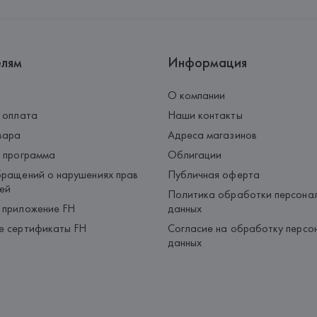
Страна происхождения товара
елям
Информация
О компании
 оплата
Наши контакты
вара
Адреса магазинов
 программа
Облигации
ращений о нарушениях прав
Публичная оферта
ей
Политика обработки персона
 приложение FH
данных
е сертификаты FH
Согласие на обработку персо
данных