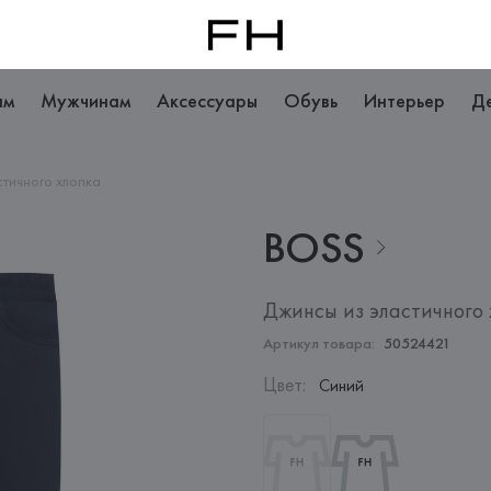
ам
Мужчинам
Аксессуары
Обувь
Интерьер
Д
стичного хлопка
BOSS
Джинсы из эластичного 
Артикул товара:
50524421
Цвет
:
Синий