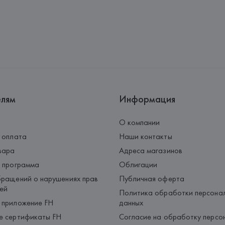
Импортер: 
Общество с ограни
Адрес: 
Республика Беларусь, 2
Производитель: 
HUGO BOSS
Адрес: 
ГЕРМАНИЯ, 
HUGO BOSS 
Страна происхождения товара
елям
Информация
О компании
 оплата
Наши контакты
вара
Адреса магазинов
 программа
Облигации
ращений о нарушениях прав
Публичная оферта
ей
Политика обработки персона
 приложение FH
данных
е сертификаты FH
Согласие на обработку персо