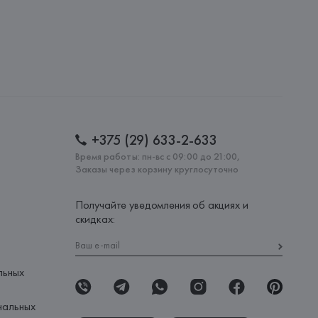
ченной ответственностью "Авикойл Интернешнл"
20051, г. Минск, ул. Рафиева, д. 64, помещение 2-27
 AG
AG, Dieselstrasse 12, D-72555 Metzingen,
: 
ТУРЦИЯ
+375 (29) 633-2-633
Время работы: пн-вс с 09:00 до 21:00,
Заказы через корзину круглосуточно
Получайте уведомления об акциях и
скидках:
льных
нальных