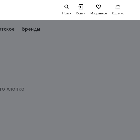
Поиск
Войти
Избранное
Корзина
етское
Бренды
го хлопка