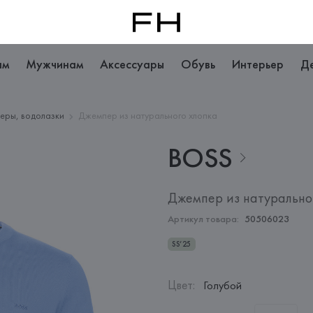
ам
Мужчинам
Аксессуары
Обувь
Интерьер
Д
еры, водолазки
Джемпер из натурального хлопка
BOSS
Джемпер из натурально
Артикул товара:
50506023
SS’25
Цвет
:
Голубой