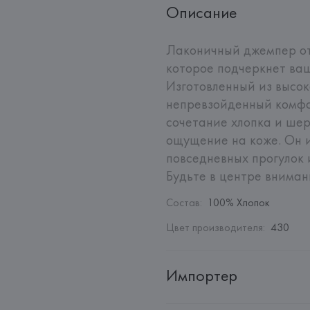
Описание
Лаконичный джемпер от 
которое подчеркнет ваш
Изготовленный из высок
непревзойденный комфор
сочетание хлопка и шер
ощущение на коже. Он и
повседневных прогулок и
Будьте в центре вниман
Состав
:
100% Хлопок
Цвет производителя
:
430
Импортер