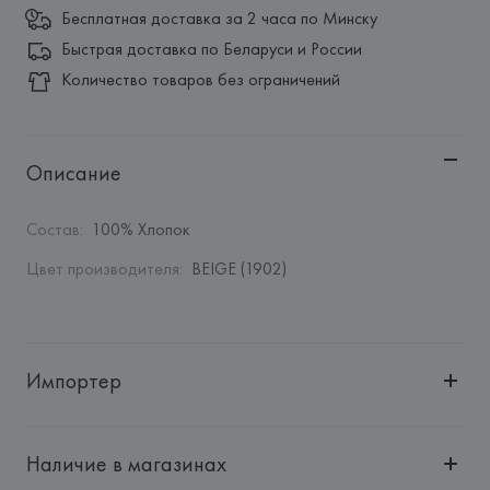
Бесплатная доставка за 2 часа по Минску
Быстрая доставка по Беларуси и России
Количество товаров без ограничений
Описание
Состав
:
100% Хлопок
Цвет производителя
:
BEIGE (1902)
Импортер
Импортер: 
Общество с ограниченной ответственностью 
"Авикойл Интернешнл"
Наличие в магазинах
Адрес: 
Республика Беларусь, 220051, г. Минск, ул. 