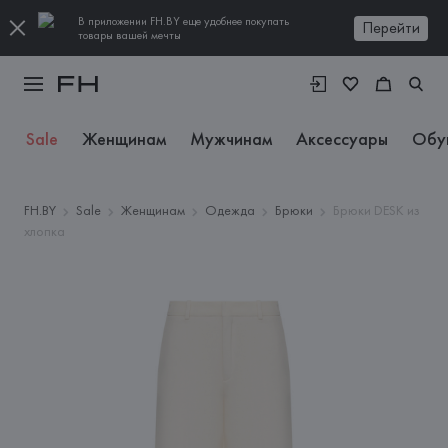
В приложении FH.BY еще удобнее покупать
Перейти
товары вашей мечты
Sale
Женщинам
Мужчинам
Аксессуары
Обу
FH.BY
Sale
Женщинам
Одежда
Брюки
Брюки DESK из
хлопка