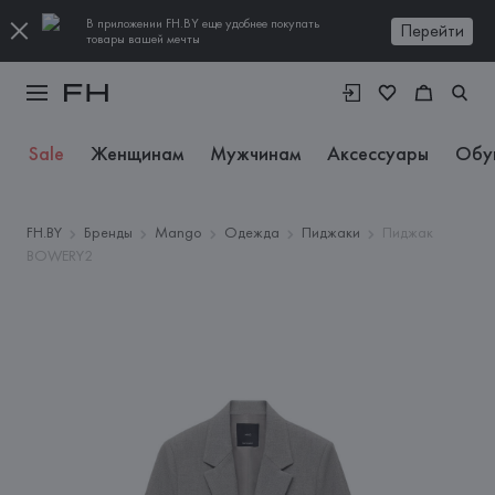
В приложении FH.BY еще удобнее покупать
Перейти
товары вашей мечты
Sale
Женщинам
Мужчинам
Аксессуары
Обу
FH.BY
Бренды
Mango
Одежда
Пиджаки
Пиджак
BOWERY2