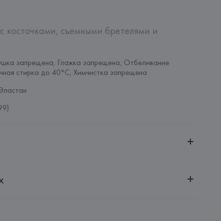
с косточками, съемными бретелями и 
ушка запрещена, Глажка запрещена, Отбеливание 
чная стирка до 40°C, Химчистка запрещена
Эластан
99)
ительной ответственностью "Белмаркетцентр"
х
0030, г. Минск, ул. Немига, 5, пом. 39, ком. 1
 S.A.
S.A., Via Augusta 10 (Pol. Ind. Riera de Caldes), 08184 
lona),