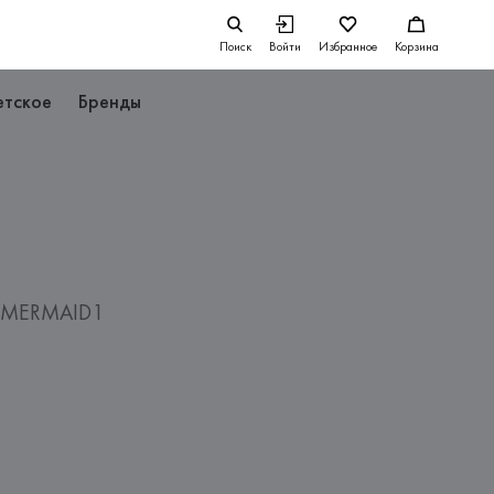
Поиск
Войти
Избранное
Корзина
етское
Бренды
й MERMAID1