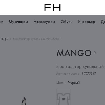
ам
Мужчинам
Аксессуары
Обувь
Интерьер
Д
Лифы
Бюстгальтер купальный MERMAID1
MANGO
Бюстгальтер купальны
Артикул товара:
87075947
Цвет
:
Черный