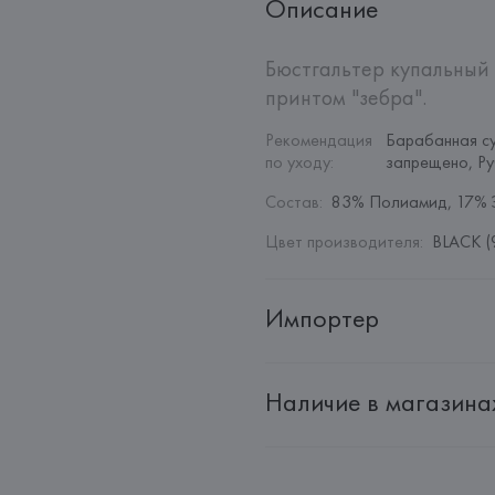
Описание
Бюстгальтер купальный 
принтом "зебра".
Рекомендация 
Барабанная с
по уходу
:
запрещено, Ру
Состав
:
83% Полиамид, 17% 
Цвет производителя
:
BLACK (
Импортер
Импортер: 
Общество с дополн
Наличие в магазина
Адрес: 
Республика Беларусь, 22
Производитель: 
MANGO MNG,
Адрес: 
ИСПАНИЯ, 
MANGO MNG, 
Palau-Solità i Plegamans (Barce