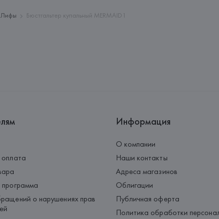
Страна происхождения товара
Лифы
Бюстгальтер купальный MERMAID1
елям
Информация
О компании
 оплата
Наши контакты
вара
Адреса магазинов
 программа
Облигации
ращений о нарушениях прав
Публичная оферта
ей
Политика обработки персона