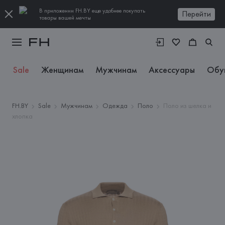
В приложении FH.BY еще удобнее покупать
Перейти
товары вашей мечты
Sale
Женщинам
Мужчинам
Аксессуары
Обу
FH.BY
Sale
Мужчинам
Одежда
Поло
Поло из шелка и
хлопка