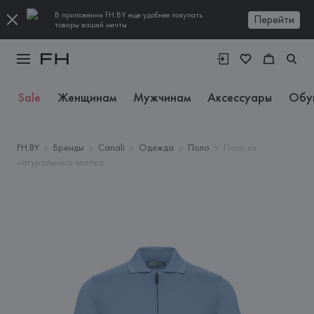
В приложении FH.BY еще удобнее покупать
Перейти
товары вашей мечты
Sale
Женщинам
Мужчинам
Аксессуары
Обу
FH.BY
Бренды
Canali
Одежда
Поло
Поло из
натурального хлопка