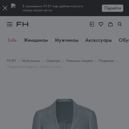
В приложении FH.BY еще удобнее покупать
Перейти
товары вашей мечты
Sale
Женщинам
Мужчинам
Аксессуары
Обу
FH.BY
Мужчинам
Одежда
Новинки недели
Пиджаки
Пиджак из шерсти, шелка и льна