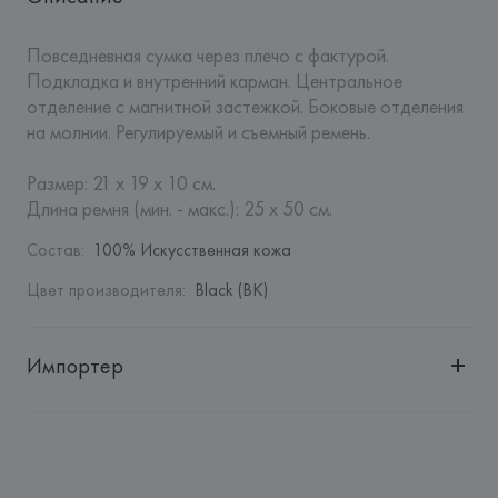
Повседневная сумка через плечо с фактурой. 
Подкладка и внутренний карман. Центральное 
отделение с магнитной застежкой. Боковые отделения 
на молнии. Регулируемый и съемный ремень.

Размер: 21 х 19 х 10 см.

Длина ремня (мин. - макс.): 25 x 50 см.
Состав
:
100% Искусственная кожа
Цвет производителя
:
Black (BK)
Импортер
Импортер: 
Общество с дополнительной ответственностью 
"БелВиринея"
Адрес: 
Республика Беларусь, 220030, г. Минск, ул. 