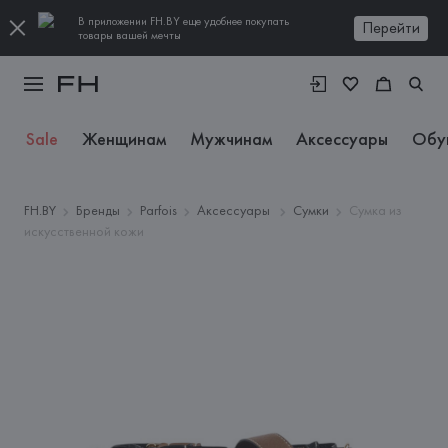
В приложении FH.BY еще удобнее покупать
Перейти
товары вашей мечты
Sale
Женщинам
Мужчинам
Аксессуары
Обу
FH.BY
Бренды
Parfois
Аксессуары
Сумки
Сумка из
искусственной кожи