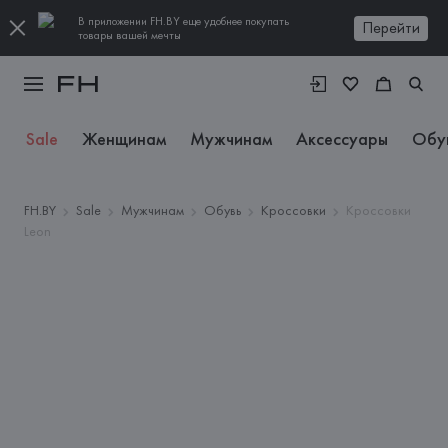
В приложении FH.BY еще удобнее покупать
Перейти
товары вашей мечты
Sale
Женщинам
Мужчинам
Аксессуары
Обу
FH.BY
Sale
Мужчинам
Обувь
Кроссовки
Кроссовки
Leon