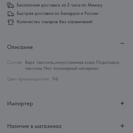
Бесплатная доставка за 2 часа по Минску
Быстрая доставка по Беларуси и России
Количество товаров без ограничений
Описание
Состав
:
Верх: текстиль,искусственная кожа Подкладка: 
текстиль Низ: полимерный материал
Цвет производителя
:
116
Импортер
Импортер: 
Общество с ограниченной ответственностью 
"Авикойл Интернешнл"
Наличие в магазинах
Адрес: 
Республика Беларусь, 220051, г. Минск, ул. 