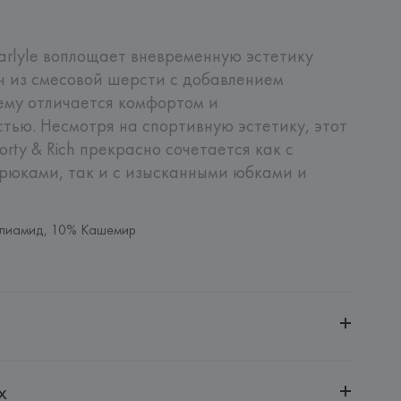
rlyle воплощает вневременную эстетику 
 из смесовой шерсти с добавлением 
му отличается комфортом и 
тью. Несмотря на спортивную эстетику, этот 
rty & Rich прекрасно сочетается как с 
рюками, так и с изысканными юбками и 
лиамид, 10% Кашемир
ительной ответственностью "БелВиринея"
х
20030, г. Минск, ул. Немига, 5, пом. 39