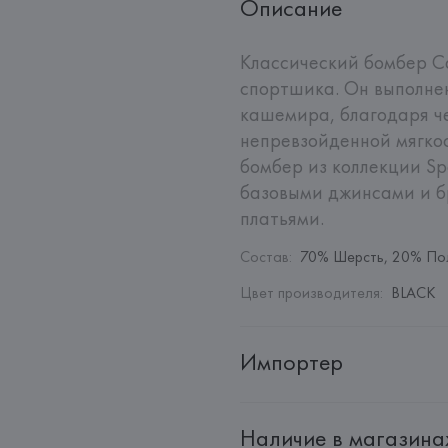
Описание
Классический бомбер Ca
спортшика. Он выполнен
кашемира, благодаря че
непревзойденной мягкос
бомбер из коллекции Spo
базовыми джинсами и б
платьями.
Состав
:
70% Шерсть, 20% По
Цвет производителя
:
BLACK
Импортер
Импортер: 
Общество с дополн
Наличие в магазина
Адрес: 
Республика Беларусь, 2