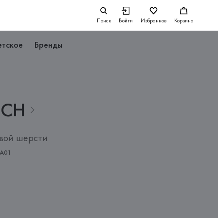
Поиск
Войти
Избранное
Корзина
етское
Бренды
ICH
овой шерсти
A01