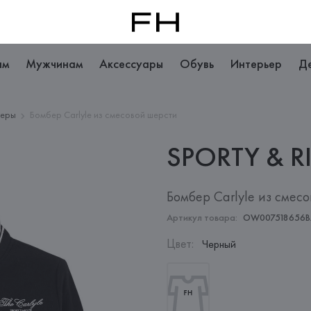
ам
Мужчинам
Аксессуары
Обувь
Интерьер
Д
беры
Бомбер Carlyle из смесовой шерсти
SPORTY &
R
Бомбер Carlyle из смес
Артикул товара:
OW007518656B
Цвет
:
Черный