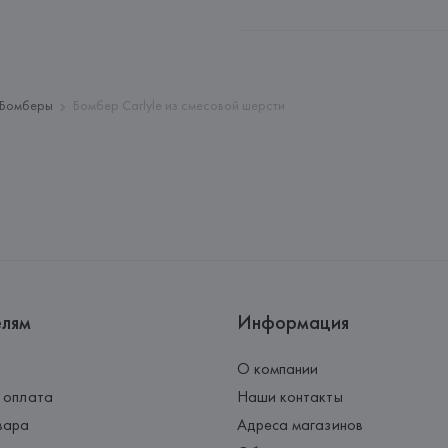
Производитель: 
Sporty & Rich 
Адрес: 
СОЕДИНЕННЫЕ ШТАТЫ
11747,
Страна происхождения товара
Бомберы
Бомбер Carlyle из смесовой шерсти
елям
Информация
О компании
 оплата
Наши контакты
вара
Адреса магазинов