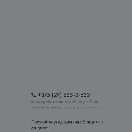
LLC
, 
Sporty & Rich LLC; 35 Pinelawn Road Suite 218 Melville NY 
: 
БОЛГАРИЯ
+375 (29) 633-2-633
Время работы: пн-вс с 09:00 до 21:00,
Заказы через корзину круглосуточно
Получайте уведомления об акциях и
скидках: