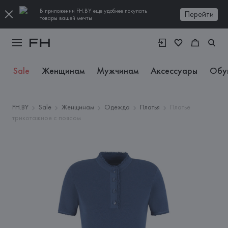
В приложении FH.BY еще удобнее покупать
Перейти
товары вашей мечты
Sale
Женщинам
Мужчинам
Аксессуары
Обу
FH.BY
Sale
Женщинам
Одежда
Платья
Платье
трикотажное с поясом