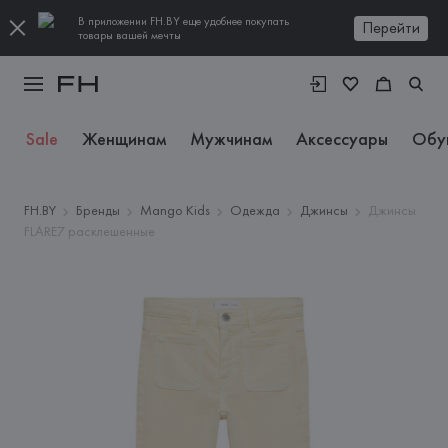
В приложении FH.BY еще удобнее покупать
Перейти
товары вашей мечты
Sale
Женщинам
Мужчинам
Аксессуары
Обу
FH.BY
Бренды
Mango Kids
Одежда
Джинсы
Джинсы
FLARE7 расклешенные