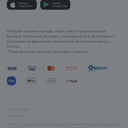
Скачать
Скачать
в App Store
в Google Play
Интернет-магазин одежды, обуви и аксессуаров мировых
брендов. Бесплатная доставка с примеркой по всей Беларуси*.
Самовывоз из фирменных салонов сети. Быстрая доставка в
Россию.
*Подробнее на странице «
Доставка и оплата
»
©
2026
FH.BY
Карта сайта
Общество с дополнительной ответственностью «БелВиринея» зарегистрировано