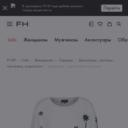
В приложении FH.BY еще удобнее покупать
Перейти
товары вашей мечты
Sale
Женщинам
Мужчинам
Аксессуары
Обу
FH.BY
Sale
Женщинам
Одежда
Джемперы, свитеры,
пуловеры, водолазки
Джемпер с цветочным принтом