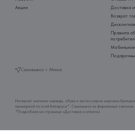
Акции
Доставка и
Возврат то
Дисконтная
Правила об
потребител
Мобильное
Подарочны
Самовывоз: г. Минск
Интернет-магазин одежды, обуви и аксессуаров мировых брендов
примеркой по всей Беларуси*. Самовывоз из фирменных салонов с
*Подробнее на странице «
Доставка и оплата
»