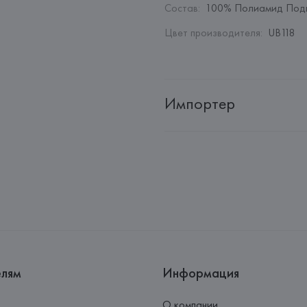
Состав
:
100% Полиамид Подк
Цвет производителя
:
UB118
Импортер
Импортер: 
Общество с ограни
Адрес: 
Республика Беларусь, 2
Производитель: 
Giorgio Armani
Адрес: 
ИТАЛИЯ, 
Giorgio Arman
Страна происхождения товара
елям
Информация
О компании