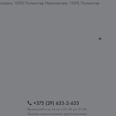
ладка: 100% Полиэстер Наполнитель: 100% Полиэстер
ченной ответственностью "Авикойл Интернешнл"
20051, г. Минск, ул. Рафиева, д. 64, помещение 2-27
 S.p.A.
i S.p.A - Via Borgonuovo 11, 20121 Milano,
: 
КИТАЙ
+375 (29) 633-2-633
Время работы: пн-вс с 09:00 до 21:00,
Заказы через корзину круглосуточно