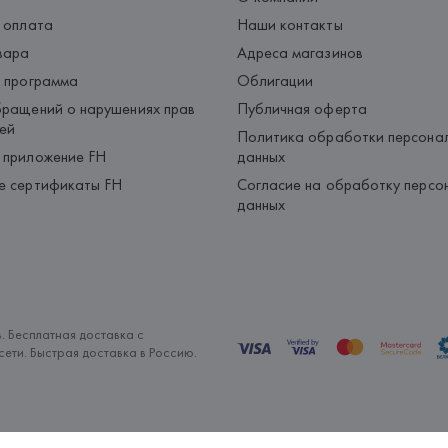
 оплата
Наши контакты
вара
Адреса магазинов
 программа
Облигации
ращений о нарушениях прав
Публичная оферта
ей
Политика обработки персона
 приложение FH
данных
е сертификаты FH
Согласие на обработку персо
данных
. Бесплатная доставка с
ети. Быстрая доставка в Россию.