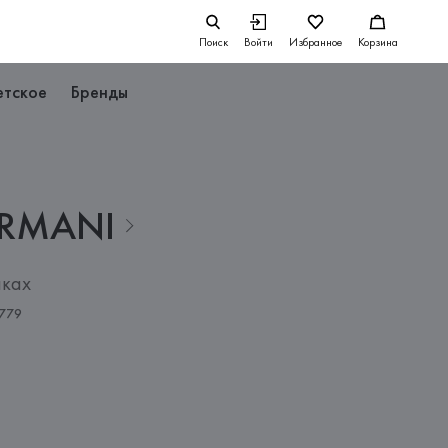
Поиск
Войти
Избранное
Корзина
етское
Бренды
RMANI
пках
779