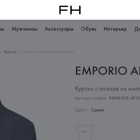
ам
Мужчинам
Аксессуары
Обувь
Интерьер
Д
Куртки
Куртка стеганая на кнопках
EMPORIO
A
Куртка стеганая на кно
Артикул товара:
EM001163-AF13
Цвет
:
Синий