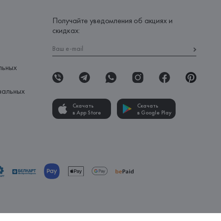
Получайте уведомления об акциях и
скидках:
льных
нальных
Скачать
Скачать
в App Store
в Google Play