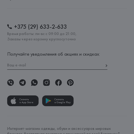
+375 (29) 633-2-633
Время работы: пн-вс с 09:00 до 21:00,
Заказы через корзину круглосуточно
Получайте уведомления об акциях и скидках:
Скачать
Скачать
в App Store
в Google Play
Интернет-магазин одежды, обуви и аксессуаров мировых
брендов. Бесплатная доставка с примеркой по всей Беларуси*.