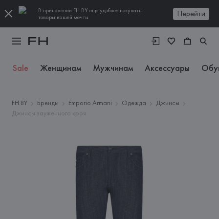
В приложении FH.BY еще удобнее покупать
Перейти
товары вашей мечты
Sale
Женщинам
Мужчинам
Аксессуары
Обу
FH.BY
Бренды
Emporio Armani
Одежда
Джинсы
Джинсы зауженного кроя