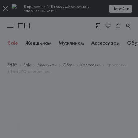
В приложении FH.BY еще удобнее покупать
Перейти
товары вашей мечты
Sale
Женщинам
Мужчинам
Аксессуары
Обу
FH.BY
Sale
Мужчинам
Обувь
Кроссовки
Кроссовки
TTNM EVO с логотипом