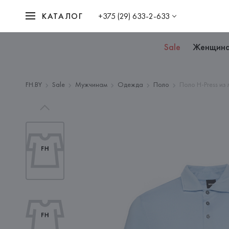
КАТАЛОГ
+375 (29) 633-2-633
Sale
Женщин
FH.BY
Sale
Мужчинам
Одежда
Поло
Поло H-Press из