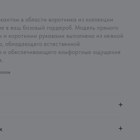
кантом в области воротника из коллекции 
е в ваш базовый гардероб. Модель прямого 
м и короткими рукавами выполнена из нежной 
а, обладающего естественной 
 и обеспечивающего комфортные ощущения 
я.
лопок
ченной ответственностью "Авикойл Интернешнл"
х
20051, г. Минск, ул. Рафиева, д. 64, помещение 2-27
 AG