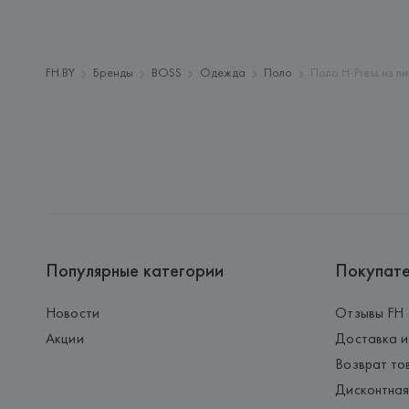
FH.BY
Бренды
BOSS
Одежда
Поло
Поло H-Press из л
Популярные категории
Покупат
Новости
Отзывы FH
Акции
Доставка и
Возврат то
Дисконтная