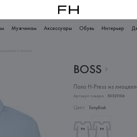
ам
Мужчинам
Аксессуары
Обувь
Интерьер
Д
 лиоцелла и хлопка
BOSS
Поло H-Press из лиоцелл
Артикул товара:
50521106
Цвет
:
Голубой