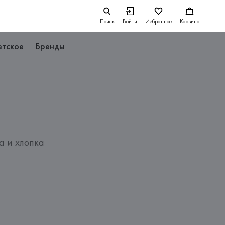
Поиск
Войти
Избранное
Корзина
етское
Бренды
а и хлопка