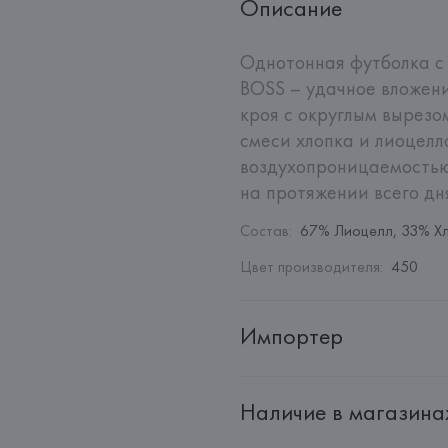
Описание
Однотонная футболка c 
BOSS – удачное вложени
кроя с округлым вырезо
смеси хлопка и лиоцелл
воздухопроницаемостью
на протяжении всего дн
Состав
:
67% Лиоцелл, 33% Х
Цвет производителя
:
450
Импортер
Импортер: 
Общество с ограни
Наличие в магазина
Адрес: 
Республика Беларусь, 2
Производитель: 
HUGO BOSS