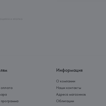
Адрес: 
ГЕРМАНИЯ, 
HUGO BOSS 
Страна происхождения товара
иоцелла и хлопка
елям
Информация
О компании
 оплата
Наши контакты
вара
Адреса магазинов
 программа
Облигации