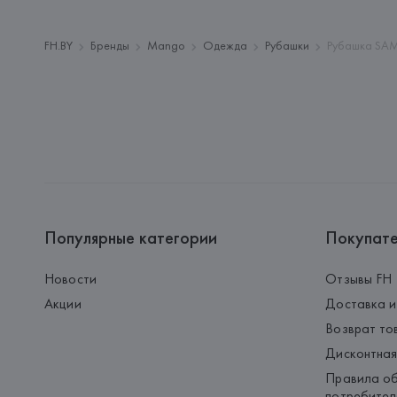
FH.BY
Бренды
Mango
Одежда
Рубашки
Рубашка SAM
Популярные категории
Покупат
Новости
Отзывы FH
Акции
Доставка и
Возврат то
Дисконтная
Правила об
потребител