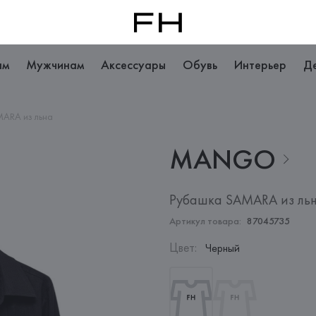
ам
Мужчинам
Аксессуары
Обувь
Интерьер
Д
ARA из льна
MANGO
Рубашка SAMARA из ль
Артикул товара:
87045735
Цвет
:
Черный