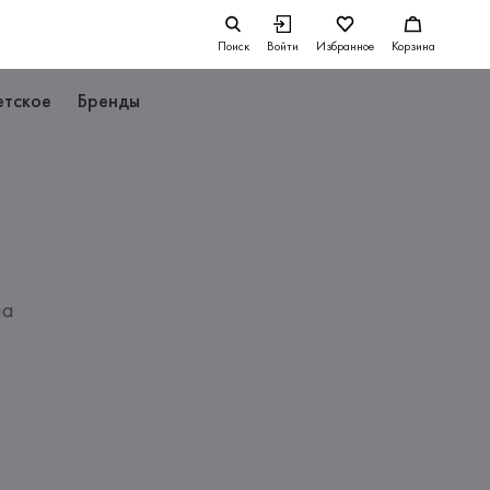
Поиск
Войти
Избранное
Корзина
етское
Бренды
на