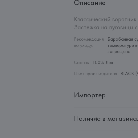
Описание
Классический воротник.
Застежка на пуговицы с
Рекомендация 
Барабанная су
по уходу
:
температуре в
запрещена
Состав
:
100% Лён
Цвет производителя
:
BLACK (
Импортер
Импортер: 
Общество с дополн
Наличие в магазина
Адрес: 
Республика Беларусь, 22
Производитель: 
MANGO MNG,
Адрес: 
ИСПАНИЯ, 
MANGO MNG, 