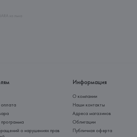
Palau-Solità i Plegamans (Barce
Страна происхождения товара
ARA из льна
елям
Информация
О компании
 оплата
Наши контакты
вара
Адреса магазинов
 программа
Облигации
ращений о нарушениях прав
Публичная оферта
ей