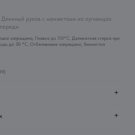
 Длинный рукав с манжетами на пуговицах. 
переди.
шка запрещена, Глажка до 110°C, Деликатная стирка при 
оды до 30 °C, Отбеливание запрещено, Химчистка 
99)
ительной ответственностью "Белмаркетцентр"
х
0030, г. Минск, ул. Немига, 5, пом. 39, ком. 1
 S.A.
S.A., Via Augusta 10 (Pol. Ind. Riera de Caldes), 08184 