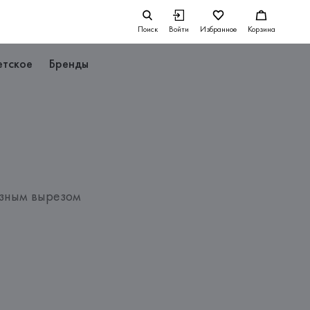
Поиск
Войти
Избранное
Корзина
етское
Бренды
азным вырезом