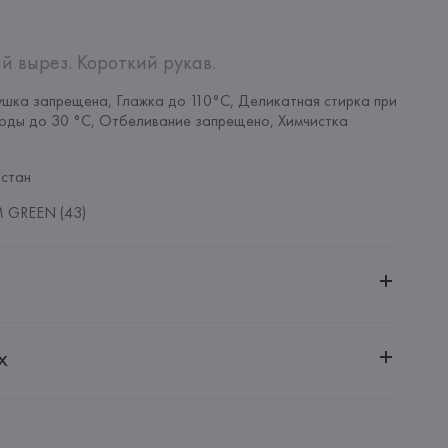
й вырез. Короткий рукав.
шка запрещена, Глажка до 110°C, Деликатная стирка при 
оды до 30 °C, Отбеливание запрещено, Химчистка 
стан
 GREEN (43)
ительной ответственностью "Белмаркетцентр"
х
0030, г. Минск, ул. Немига, 5, пом. 39, ком. 1
 S.A.
S.A., Via Augusta 10 (Pol. Ind. Riera de Caldes), 08184 
lona),