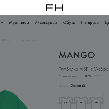
ам
Мужчинам
Аксессуары
Обувь
Интерьер
Д
ISPI с V-образным вырезом
MANGO
Футболка VISPI с V-обр
Артикул товара:
87044080
Цвет
:
Зеленый