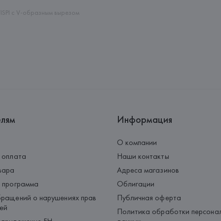
Страна происхождения товара
ISPI с V-образным вырезом
елям
Информация
О компании
 оплата
Наши контакты
вара
Адреса магазинов
 программа
Облигации
ращений о нарушениях прав
Публичная оферта
ей
Политика обработки персона