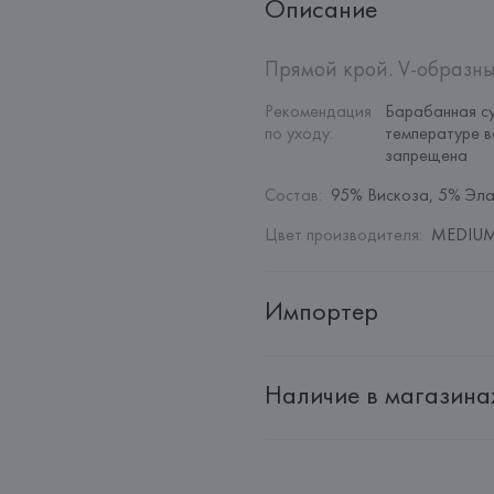
Описание
Прямой крой. V-образны
Рекомендация 
Барабанная су
по уходу
:
температуре в
запрещена
Состав
:
95% Вискоза, 5% Эла
Цвет производителя
:
MEDIUM
Импортер
Импортер: 
Общество с дополн
Наличие в магазина
Адрес: 
Республика Беларусь, 22
Производитель: 
MANGO MNG,
Адрес: 
ИСПАНИЯ, 
MANGO MNG, 
Palau-Solità i Plegamans (Barce