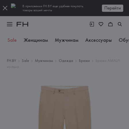
В приложении FH.BY еще удобнее покупать
Перейти
товары вашей мечты
Sale
Женщинам
Мужчинам
Аксессуары
Обу
FH.BY
Sale
Мужчинам
Одежда
Брюки
Брюки AMALFI
из льна