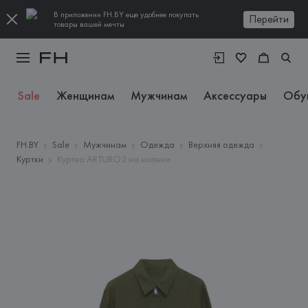
В приложении FH.BY еще удобнее покупать
Перейти
товары вашей мечты
Sale
Женщинам
Мужчинам
Аксессуары
Обу
FH.BY
Sale
Мужчинам
Одежда
Верхняя одежда
Куртки
Куртка ARTURO2 на молнии