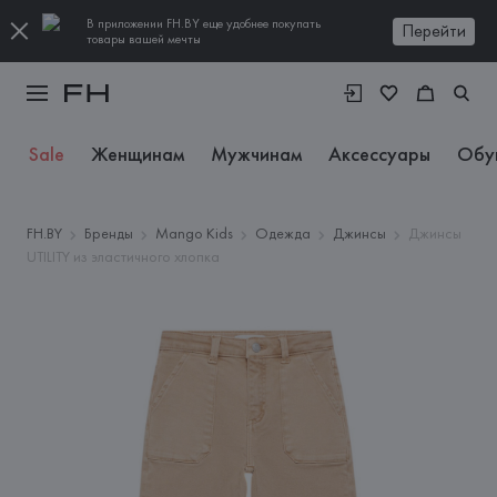
В приложении FH.BY еще удобнее покупать
Перейти
товары вашей мечты
Sale
Женщинам
Мужчинам
Аксессуары
Обу
FH.BY
Бренды
Mango Kids
Одежда
Джинсы
Джинсы
UTILITY из эластичного хлопка