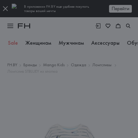
В приложении FH.BY еще удобнее покупать
Перейти
товары вашей мечты
Sale
Женщинам
Мужчинам
Аксессуары
Обу
FH.BY
Бренды
Mango Kids
Одежда
Лонгсливы
Лонгслив STBLUEY из хлопка