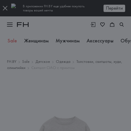
В приложении FH.BY еще удобнее покупать
Перейти
товары вашей мечты
Sale
Женщинам
Мужчинам
Аксессуары
Обу
FH.BY
Sale
Детское
Одежда
Толстовки, свитшоты, худи,
олимпийки
Свитшот CIAO с принтом