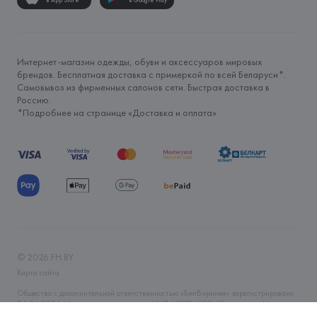
в App Store
в Google Play
Интернет-магазин одежды, обуви и аксессуаров мировых
брендов. Бесплатная доставка с примеркой по всей Беларуси*.
Самовывоз из фирменных салонов сети. Быстрая доставка в
Россию.
*Подробнее на странице «
Доставка и оплата
»
©
2026
FH.BY
Карта сайта
Общество с дополнительной ответственностью «БелВиринея» зарегистрировано
06.04.2006 Минским горисполкомом. УНП 190706320. Юр.адрес: г. Минск, ул.
Немига, 5, пом. 39. Интернет-магазин fh.by зарегистрирован в Торговом реестре